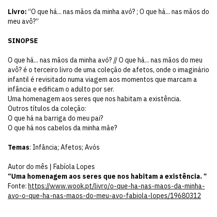
Livro:
“O que há... nas mãos da minha avó? ; O que há... nas mãos do
meu avô?”
SINOPSE
O que há... nas mãos da minha avó? // O que há... nas mãos do meu
avô? é o terceiro livro de uma coleção de afetos, onde o imaginário
infantil é revisitado numa viagem aos momentos que marcam a
infância e edificam o adulto por ser.
Uma homenagem aos seres que nos habitam a existência.
Outros títulos da coleção:
O que há na barriga do meu pai?
O que há nos cabelos da minha mãe?
Temas
: Infância; Afetos; Avós
Autor do mês | Fabíola Lopes
“Uma homenagem aos seres que nos habitam a existência. “
Fonte:
https://www.wook.pt/livro/o-que-ha-nas-maos-da-minha-
avo-o-que-ha-nas-maos-do-meu-avo-fabiola-lopes/19680312