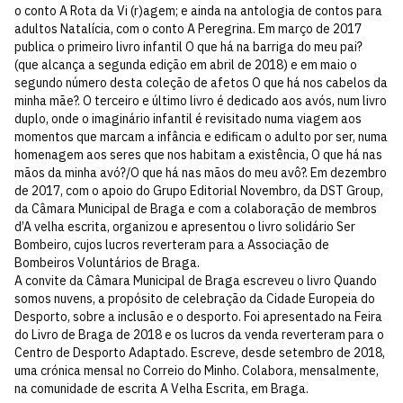
o conto A Rota da Vi (r)agem; e ainda na antologia de contos para
adultos Natalícia, com o conto A Peregrina. Em março de 2017
publica o primeiro livro infantil O que há na barriga do meu pai?
(que alcança a segunda edição em abril de 2018) e em maio o
segundo número desta coleção de afetos O que há nos cabelos da
minha mãe?. O terceiro e último livro é dedicado aos avós, num livro
duplo, onde o imaginário infantil é revisitado numa viagem aos
momentos que marcam a infância e edificam o adulto por ser, numa
homenagem aos seres que nos habitam a existência, O que há nas
mãos da minha avó?/O que há nas mãos do meu avô?. Em dezembro
de 2017, com o apoio do Grupo Editorial Novembro, da DST Group,
da Câmara Municipal de Braga e com a colaboração de membros
d’A velha escrita, organizou e apresentou o livro solidário Ser
Bombeiro, cujos lucros reverteram para a Associação de
Bombeiros Voluntários de Braga.
A convite da Câmara Municipal de Braga escreveu o livro Quando
somos nuvens, a propósito de celebração da Cidade Europeia do
Desporto, sobre a inclusão e o desporto. Foi apresentado na Feira
do Livro de Braga de 2018 e os lucros da venda reverteram para o
Centro de Desporto Adaptado. Escreve, desde setembro de 2018,
uma crónica mensal no Correio do Minho. Colabora, mensalmente,
na comunidade de escrita A Velha Escrita, em Braga.