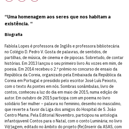
“Uma homenagem aos seres que nos habitam a
existência. “
Biografia
Fabíola Lopes é professora de Inglês e professora bibliotecária
no Colégio D. Pedro V. Gosta de palavras, de sentidos, de
partilhas, de música, de cinema e de pipocas. Sobretudo, de contar
histórias. Em 2013 lançou o seu primeiro livro As vozes em mim, de
poesia. Em 2014 recebeu o 2.º prémio no concurso de ensaio da
República da Coreia, organizado pela Embaixada da República da
Coreia em Portugal e presidido pelo escritor José Luís Peixoto,
com o texto As pontes em nós. Sombras sonâmbulas, livro de
contos, conheceu a luz do dia em maio de 2015, numa edição de
autor. Em outubro de 2015 participa com um poema no livro
solidário Ser mulher – palavra no feminino, desenho no masculino,
que reverte a favor da Liga dos amigos do Hospital de S. João
Centro Mama. Pela Editorial Novembro, participou na antologia
infantojuvenil Contos para o Natal, com o conto Luminária; no livro
Vi(r)agem, editado no âmbito do projeto (Re)Inserir da ASAS, com