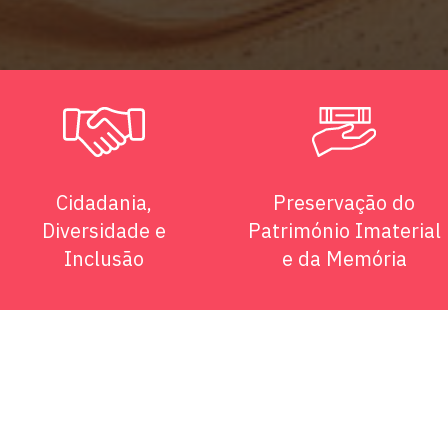
Cidadania,
Preservação do
Diversidade e
Património Imaterial
Inclusão
e da Memória