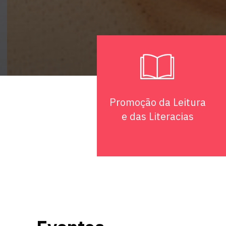
Promoção da Leitura
e das Literacias