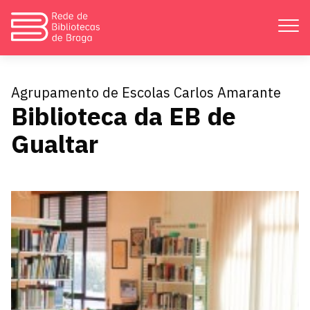
Apresentação
Agrupamento de Escolas Carlos Amarante
Biblioteca da EB de
Atividades
Gualtar
Bibliotecas
Divulgação
Catálogos
Contactos