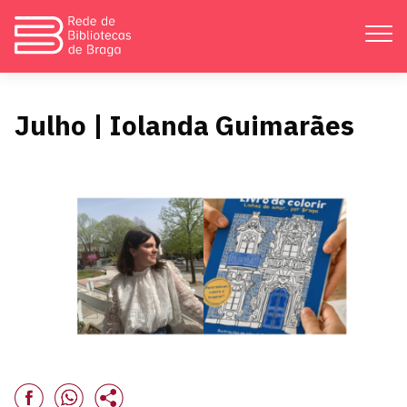
Apresentação
Julho | Iolanda Guimarães
Atividades
Bibliotecas
Divulgação
Catálogos
Contactos