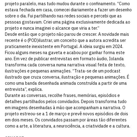
projeto paralelo, mas tudo mudou durante o confinamento. “Como
estava fechada em casa, comecei diariamente a fazer um desenho
sobre o dia. Fui partilhando nas redes sociais e percebi que as
pessoas gostavam. Criei uma página exclusivamente dedicada ao
projeto e nunca imaginei o alcance que viria a ter.”
Desde então que o projeto não parou de crescer. A novidade mais
recente é o (POD)ilustrar, um conceito que a autora acredita ser
praticamente inexistente em Portugal. A ideia surgiu em 2024.
Ficou alguns meses na gaveta e acabou por ganhar forma este
ano. Em vez de publicar entrevistas em formato áudio, Iolanda
transforma cada conversa numa narrativa visual feita de texto,
ilustrações e pequenas animações. “Trata-se de um podcast
ilustrado que cruza conversa, ilustração e pequenas animações. É
como uma banda desenhada animada construída a partir de uma
entrevista”, explica.
Durante as conversas, recolhe frases, memórias, episódios e
detalhes partilhados pelos convidados. Depois transforma tudo
em imagens desenhadas à mão que acompanham a narrativa. O
projeto estreou-se a 1 de março e prevê novos episódios de dois
em dois meses. Os convidados passam por áreas tão diferentes
como a arte, a literatura, a neurociência, a criatividade e a cultura.