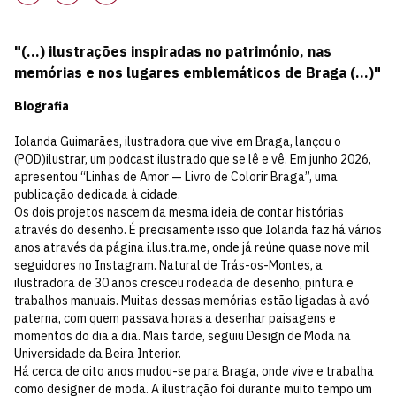
"(…) ilustrações inspiradas no património, nas
memórias e nos lugares emblemáticos de Braga (…)"
Biografia
Iolanda Guimarães, ilustradora que vive em Braga, lançou o
(POD)ilustrar, um podcast ilustrado que se lê e vê. Em junho 2026,
apresentou “Linhas de Amor — Livro de Colorir Braga”, uma
publicação dedicada à cidade.
Os dois projetos nascem da mesma ideia de contar histórias
através do desenho. É precisamente isso que Iolanda faz há vários
anos através da página i.lus.tra.me, onde já reúne quase nove mil
seguidores no Instagram. Natural de Trás-os-Montes, a
ilustradora de 30 anos cresceu rodeada de desenho, pintura e
trabalhos manuais. Muitas dessas memórias estão ligadas à avó
paterna, com quem passava horas a desenhar paisagens e
momentos do dia a dia. Mais tarde, seguiu Design de Moda na
Universidade da Beira Interior.
Há cerca de oito anos mudou-se para Braga, onde vive e trabalha
como designer de moda. A ilustração foi durante muito tempo um