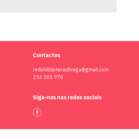
Contactos
redebibliotecasbraga@gmail.com
253 205 970
Siga-nos nas redes sociais