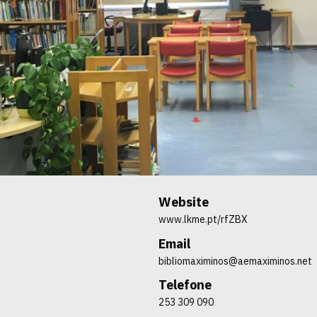
Website
www.lkme.pt/rfZBX
Email
bibliomaximinos@aemaximinos.net
Telefone
253 309 090